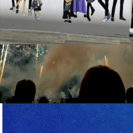
皆さんこんにちは！
段々と暖かい日がなくなり、本格的に冬になってきましたね。そ
Cream】のご紹介をさせて頂きます！
この商品は天然由来成分100%のマルチクリームで、もちろ
ても使えるのですが手肌にもハンドクリームとして使えるの
商品なんです!!クリームなのでベタベタにもなりにくくスタ
います！匂いも柑橘系のと金木犀の香りが２種類ありますの
スタイリングなどを楽しんでみて欲しいです!
※お店に置いてあるので興味がある方はお声がけ下さい!!