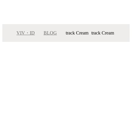
VIV・ID
BLOG
track Cream
track Cream
メニュー
サロンインフォメーション
スタッフ一覧
ギャラリー