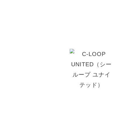
高い技術力、愛される接客、気持ちのいいお時間
はお客様の笑顔の為にご満足いただけるデザイン
す。
© 2026 VIV・ID