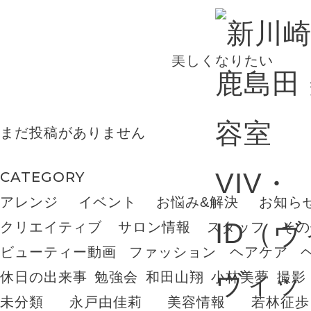
BLOG
美しくなりたい
まだ投稿がありません
CATEGORY
アレンジ
イベント
お悩み&解決
お知ら
クリエイティブ
サロン情報
スタッフ
その
ビューティー動画
ファッション
ヘアケア
休日の出来事
勉強会
和田山翔
小林美夢
撮影
未分類
永戸由佳莉
美容情報
若林征歩