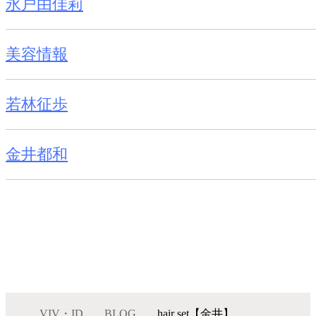
永戸由佳莉
美容情報
若林征歩
金井都和
VIV・ID
BLOG
hair set【金井】