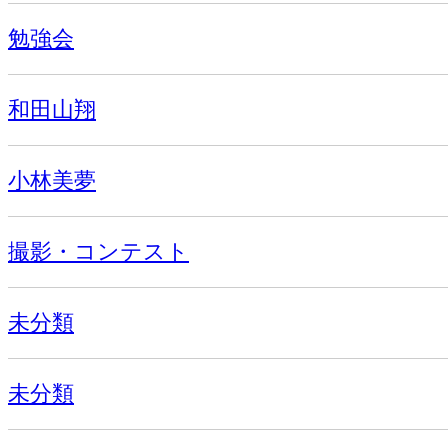
勉強会
和田山翔
小林美夢
撮影・コンテスト
未分類
未分類