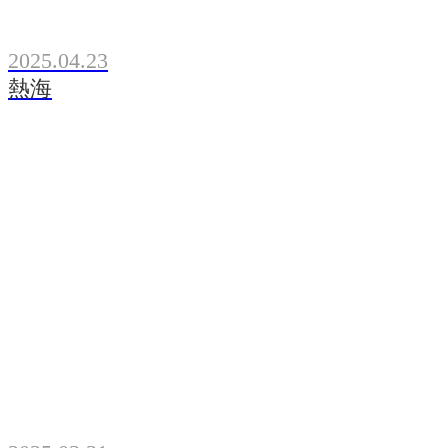
2025.04.23
熱海