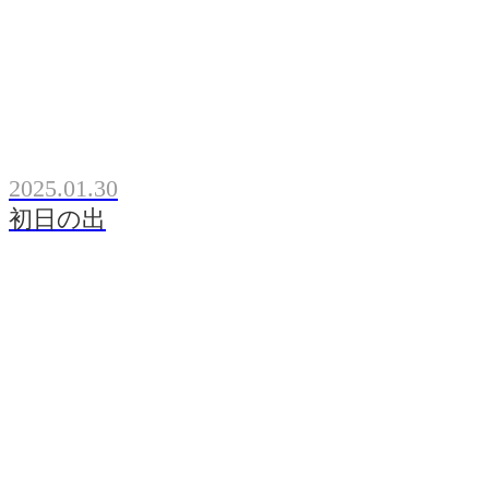
2025.01.30
初日の出