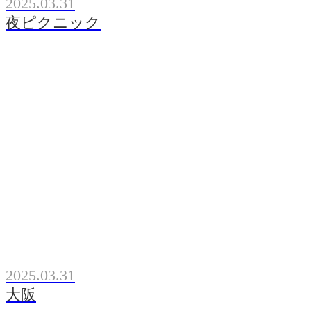
2025.03.31
夜ピクニック
2025.03.31
大阪