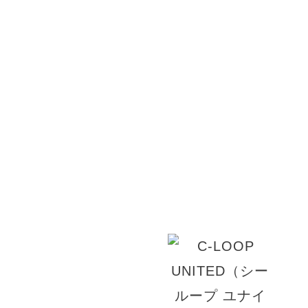
リクルート
高い技術力、愛される接客、気持ちのいいお時間
はお客様の笑顔の為にご満足いただけるデザイン
す。