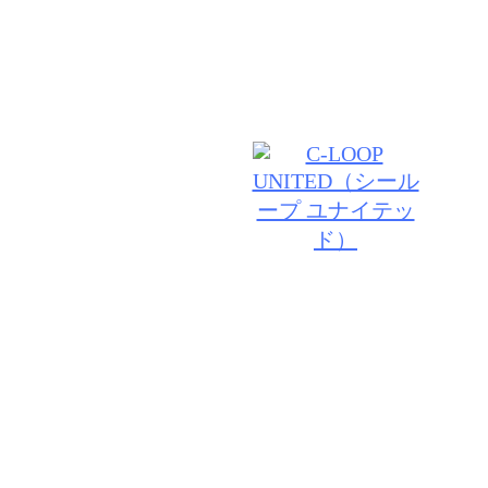
高い技術力、愛される接客、気持ちのいいお時間…。
客様の笑顔の為にご満足いただけるデザインをご提案
© 2026 VIV・ID