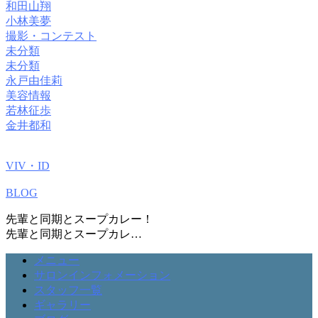
和田山翔
小林美夢
撮影・コンテスト
未分類
未分類
永戸由佳莉
美容情報
若林征歩
金井都和
VIV・ID
BLOG
先輩と同期とスープカレー！
先輩と同期とスープカレ…
メニュー
サロンインフォメーション
スタッフ一覧
ギャラリー