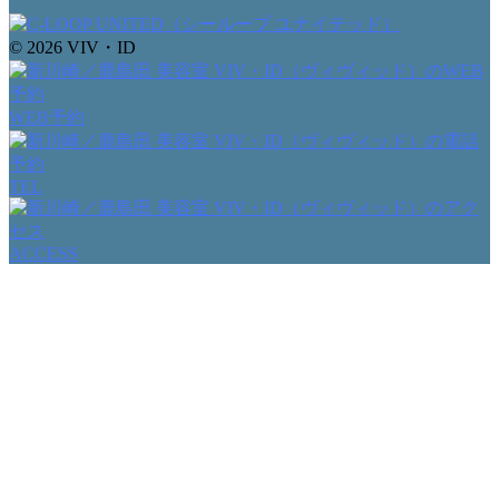
© 2026 VIV・ID
WEB予約
TEL
ACCESS