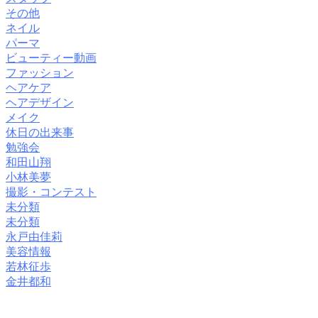
その他
ネイル
パーマ
ビューティー動画
ファッション
ヘアケア
ヘアデザイン
メイク
休日の出来事
勉強会
和田山翔
小林美夢
撮影・コンテスト
未分類
未分類
永戸由佳莉
美容情報
若林征歩
金井都和