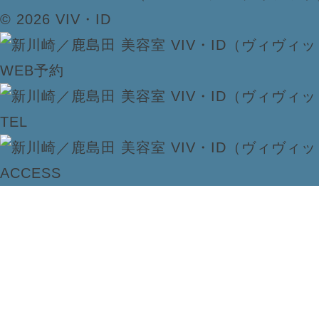
© 2026 VIV・ID
WEB予約
TEL
ACCESS