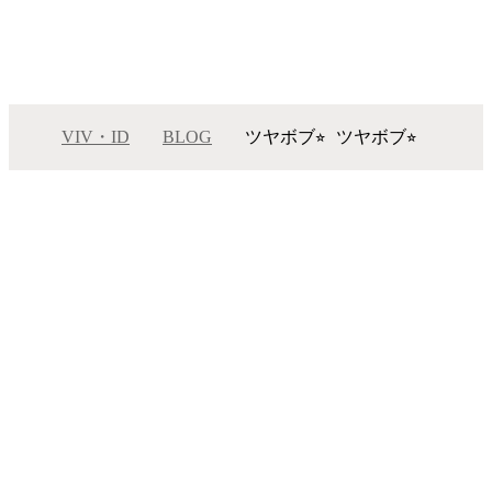
VIV・ID
BLOG
ツヤボブ⭐︎
ツヤボブ⭐︎
メニュー
サロンインフォメーション
スタッフ一覧
ギャラリー