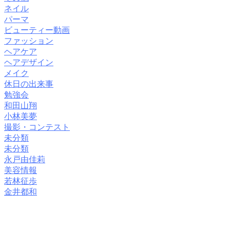
ネイル
パーマ
ビューティー動画
ファッション
ヘアケア
ヘアデザイン
メイク
休日の出来事
勉強会
和田山翔
小林美夢
撮影・コンテスト
未分類
未分類
永戸由佳莉
美容情報
若林征歩
金井都和