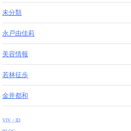
未分類
永戸由佳莉
美容情報
若林征歩
金井都和
VIV・ID