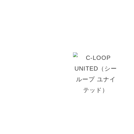
高い技術力、愛される接客、気持ちのいいお時間
はお客様の笑顔の為にご満足いただけるデザイン
す。
© 2026 VIV・ID