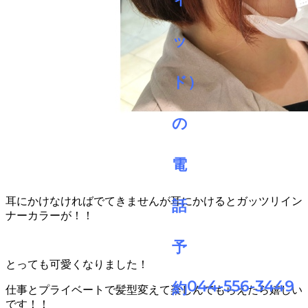
耳にかけなければでてきませんが耳にかけるとガッツリイン
ナーカラーが！！
とっても可愛くなりました！
044-556-3449
仕事とプライベートで髪型変えて楽しんでもらえたら嬉しい
です！！