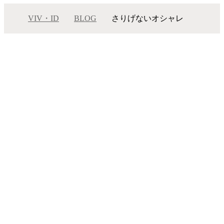
VIV・ID
BLOG
さりげないオシャレ
さりげないオシャレ
メニュー
サロンインフォメーション
スタッフ一覧
ギャラリー
ブログ
ムービー