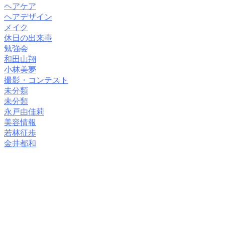
ヘアケア
ヘアデザイン
メイク
休日の出来事
勉強会
和田山翔
小林美夢
撮影・コンテスト
未分類
未分類
永戸由佳莉
美容情報
若林征歩
金井都和